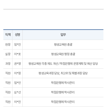
직책
성명
업무
원장
임*진
평생교육원 총괄
실장
이*포
평생교육원 행정 총괄
과장
권*영
평생교육원 각종 제도 개선 / 학점은행제 운영계획 및 예산 담당
직원
이*정
평생교육과정 담당, 최고위 및 특별과정 담당
직원
임*인
학점은행제 학사관리
직원
심*선
학점은행제 학사관리
직원
이*진
학점은행제 학사관리